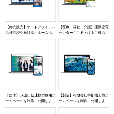
【卸売販売】オートアライアン
【医療・福祉・介護】運動療育
ス様高校生向け採用ホームペー
センターここる・ぱるこ様のホ
ジを制作・公開しました
ームページを制作・公開いたし
ました。
【団体】JA山口信連様の採用ホ
【製造】有限会社宇部機工様ホ
ームページを制作・公開しまし
ームページを制作・公開しまし
た
た