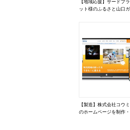
【地域応援】サードプ
ット様のふるさと山口
ャサイトを制作・公開
した
【製造】株式会社コウ
のホームページを制作
開しました