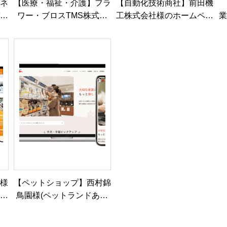
ラネ
【医療・福祉・介護】フラ
【自動化技術商社】前田機
ガチ
ワー・ブロスTMS株式会
工株式会社様のホームペー
業
しま
社様のホームページを制
ジを制作・公開しました
の
作・公開しました
ミ様
【ペットショップ】西村錦
・公
鳥園様(ペットランドあつ
まれ)の公式サイトを制
作・公開しました