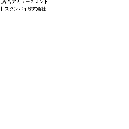
【総合アミューズメント
】スタンバイ株式会社様
ホームページを制作・公
開しました