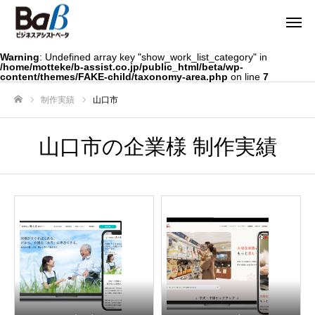
Warning
: Undefined array key "show_work_list_category" in
/home/motteke/b-assist.co.jp/public_html/beta/wp-
content/themes/FAKE-child/taxonomy-area.php
on line
7
制作実績
山口市
ホーム
山口市の企業様 制作実績