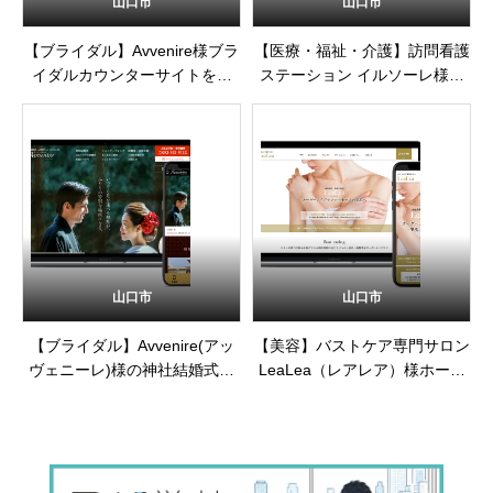
山口市
山口市
【ブライダル】Avvenire様ブラ
【医療・福祉・介護】訪問看護
イダルカウンターサイトを制
ステーション イルソーレ様ホ
作・公開しました
ームページを制作・公開しまし
た
山口市
山口市
【ブライダル】Avvenire(アッ
【美容】バストケア専門サロン
ヴェニーレ)様の神社結婚式・
LeaLea（レアレア）様ホーム
フォトウェディングサイトを制
ページを制作・公開しました
作・公開しました