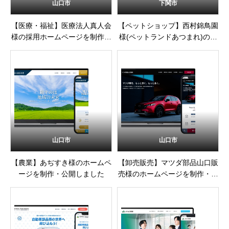
山口市
下関市
【医療・福祉】医療法人真人会
【ペットショップ】西村錦鳥園
様の採用ホームページを制作・
様(ペットランドあつまれ)の公
公開しました
式サイトを制作・公開しました
山口市
山口市
【農業】あぢすき様のホームペ
【卸売販売】マツダ部品山口販
ージを制作・公開しました
売様のホームページを制作・公
開しました