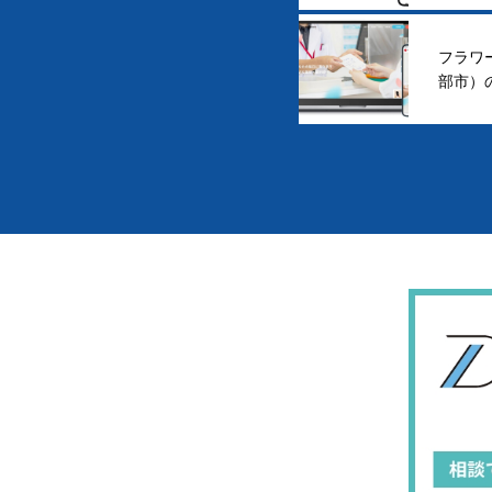
フラワ
部市）
た