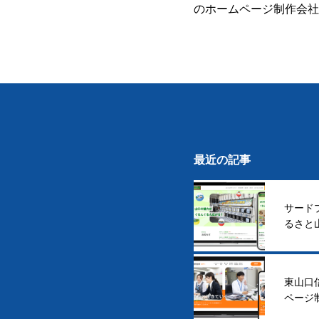
のホームページ制作会社
ジネスアシストベータが
ました！
最近の記事
サード
るさと
した
東山口
ページ