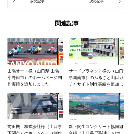
前の記事
次の記事
関連記事
山陽オート様（山口県 山陽
サードプラネット様の（山口
小野田市）のホームページ制
県周南市）のふるさと山口ガ
作実績を追加しました
チャサイト制作実績を追加し
ました
前田機工株式会社様（山口県
新下関生コンクリート協同組
下関市）のホームページ制作
合様（山口県 下関市）のホ