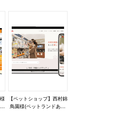
しま
社様のホームページを制
ジを制作・公開しました
の
作・公開しました
ミ様
【ペットショップ】西村錦
・公
鳥園様(ペットランドあつ
まれ)の公式サイトを制
作・公開しました