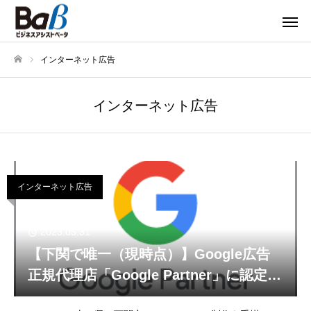
インターネット広告
ホーム
インターネット広告
インターネット広告
2023.05.31
【下関で唯一（現時点）】Google広告
正規代理店「Google Partner」に認定さ
れました